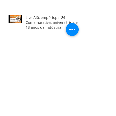
Live Alô, empóriopet®!
Comemorativa: aniversário de
13 anos da indústria!
Calendário Virtual Junho/2018
Arquivo
outubro de 2018
(1)
1 post
setembro de 2018
(1)
1 post
agosto de 2018
(1)
1 post
julho de 2018
(1)
1 post
junho de 2018
(5)
5 posts
maio de 2018
(2)
2 posts